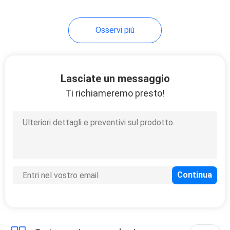
14
Osservi più
Pompa idraulica
Bellhousing
Lasciate un messaggio
Ti richiameremo presto!
18
Serbatoio dell'olio
idraulico