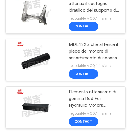
attenua il sostegno
idraulico del supporto del
4
piede del motore
negotiable MOQ:1 insieme
dell'elemento
CONTACT
Cataloghi
MDL132S che attenua il
piede del motore di
assorbimento di scossa
dell'elemento IMB35
negotiable MOQ:1 insieme
CONTACT
17
Motore elettrico
Elemento attenuante di
gomma Rod For
Bellhousing
Hydraulic Motors
Bellhousing del NEMA
negotiable MOQ:1 insieme
CONTACT