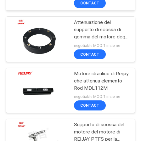
FABBRICA
CONTACT
della manica
Attenuazione del
CONTROLLO
28
supporto di scossa di
DI
gomma del motore degli
accoppiamento
QUALITÀ
umidificatori IMB35 di
negotiable MOQ:1 insieme
dell'escavatore
vibrazione
CONTACT
CONTATTO
Motore idraulico di Reijay
STATI
che attenua elemento
UNITI
Rod MDL112M
38
negotiable MOQ:1 insieme
Sae Flywheel
NOTIZIE
CONTACT
Coupling
Supporto di scossa del
RICHIEDA
motore del motore di
UNA
REIJAY PTFS per la