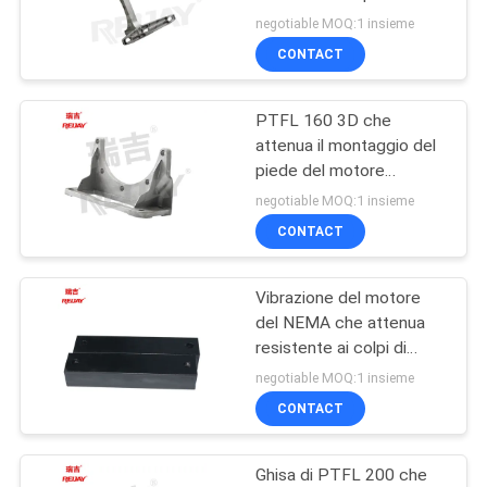
pompa idraulica
CITAZIONE
negotiable MOQ:1 insieme
CONTACT
16
OFFICIAL
Accoppiamento
PTFL 160 3D che
WEBSITE
attenua il montaggio del
flessibile
piede del motore
elettrico dell'elemento
MAPPA
dell'ingranaggio
negotiable MOQ:1 insieme
IMB5
CONTACT
DEL
SITO
Vibrazione del motore
22
del NEMA che attenua
PRIVACY
Accoppiamento
resistente ai colpi di
gomma
POLICY
negotiable MOQ:1 insieme
flessibile del disco
CONTACT
Ghisa di PTFL 200 che