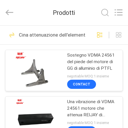
&
Transmission
Tech
Prodotti
Co.,
Ltd..
All
Rights
Reserved.
CASA
33
Developed
Cina attenuazione dell'elemento
by
ECER
Innesto a denti
PRODOTTI
flessibile
Sostegno VDMA 24561
del piede del motore di
VIDEO
GG di alluminio di PTFL
negotiable MOQ:1 insieme
CIRCA
CONTACT
24
NOI
Accoppiamento di
Una vibrazione di VDMA
24561 motore che
GIRO
nylon
attenua REIJAY di
DELLA
gomma che attenua Rod
negotiable MOQ:1 insieme
dell'ingranaggio