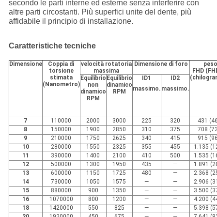
secondo le parti interne ed esterne senza interferire con
altre parti circostanti. Più superfici unite del dente, più
affidabile il principio di installazione.
Caratteristiche tecniche
Dimensione
Coppia di
velocità rotatoria
Dimensione di foro
pes
torsione
massima
FHD (FH
stimata
(chilogr
Equilibrio
Equilibrio
ID1
ID2
(Nanometro)
non
dinamico
massimo.
massimo.
dinamico
RPM
RPM
7
110000
2000
3000
225
320
431 (4
8
150000
1900
2850
310
375
708 (7
9
210000
1750
2625
340
415
915 (9
10
280000
1550
2325
355
455
1.135 (1
11
390000
1400
2100
410
500
1.535 (1
12
500000
1300
1950
435
—
1.891 (2
13
600000
1150
1725
480
—
2.368 (2
14
730000
1050
1575
—
—
2.906 (3
15
880000
900
1350
—
—
3.500 (3
16
1070000
800
1200
—
—
4.200 (4
18
1420000
550
825
—
—
5.398 (5
20
1920000
450
675
—
—
7.641 (8