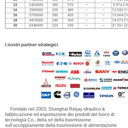
22
2420000
380
570
—
—
9.974 (1
24
2990000
325
485
—
—
12.592 (1
26
3700000
280
420
—
—
15.604 (1
28
4410000
240
360
—
—
18.573 (1
30
5340000
220
330
—
—
21.551 (2
I nostri partner strategici
Fondato nel 2003, Shanghai Reijay idraulico &
fabbricazione ed esportazione dei prodotti del fuoco di
tecnologia Co., della srl della trasmissione
sull'accoppiamento della trasmissione di alimentazione