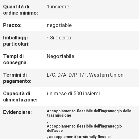
FABBRICA
Quantità di
1 insieme
ordine minimo:
CONTROLLO
Prezzo:
negotiable
DI
Imballaggi
- Si ', certo.
QUALITÀ
particolari:
Tempi di
Negoziabile
consegna:
CONTATTO
STATI
Termini di
L/C, D/A, D/P, T/T, Western Union,
pagamento:
UNITI
Capacità di
un mese di 500 insiemi
alimentazione:
NOTIZIE
Evidenziare:
Accoppiamento flessibile dell'ingranaggio della
trasmissione
,
RICHIEDA
Accoppiamento flessibile dell'ingranaggio
dell'asse
UNA
,
accoppiamenti torsionally flessibili