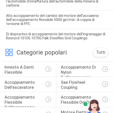
l'automobile d'innaffiatura dell'automobile della miniera di
carbone
Alto accoppiamento del cambio del motore dell'acciaieria
dell'accoppiamento flessibile 5000 giri/min. di coppia di
torsione di FFS
Di dispositivo di accoppiamento del motore dell'ingranaggio di
Rexnord 1010G 1070G Falk Steelflex Grid Couplings
Categorie popolari
Tutti
Innesto A Denti 
Accoppiamento Di 
Flessibile
Nylon 
Dell'ingranaggio 
Accoppiamento 
Sae Flywheel 
Della Manica
Dell'escavatore
Coupling
Accoppiamento 
Accoppiamento 
Flessibile 
Flessibile Del Disco
Dell'ingranaggio
Motore Elettrico 