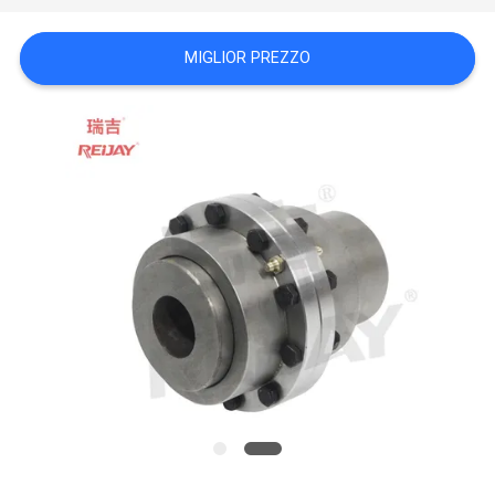
CITAZIONE
MIGLIOR PREZZO
OFFICIAL
WEBSITE
MAPPA
DEL
SITO
PRIVACY
POLICY