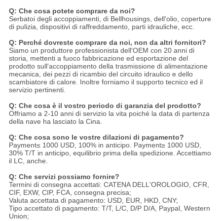
Q: Che cosa potete comprare da noi?
Serbatoi degli accoppiamenti, di Bellhousings, dell'olio, coperture
di pulizia, dispositivi di raffreddamento, parti idrauliche, ecc.
Q: Perché dovreste comprare da noi, non da altri fornitori?
Siamo un produttore professionista dell'OEM con 20 anni di
storia, mettenti a fuoco fabbricazione ed esportazione del
prodotto sull'accoppiamento della trasmissione di alimentazione
mecanica, dei pezzi di ricambio del circuito idraulico e dello
scambiatore di calore. Inoltre forniamo il supporto tecnico ed il
servizio pertinenti.
Q: Che cosa è il vostro periodo di garanzia del prodotto?
Offriamo a 2-10 anni di servizio la vita poiché la data di partenza
della nave ha lasciato la Cina.
Q: Che cosa sono le vostre dilazioni di pagamento?
Payment≤ 1000 USD, 100% in anticipo. Payment≥ 1000 USD,
30% T/T in anticipo, equilibrio prima della spedizione. Accettiamo
il LC, anche.
Q: Che servizi possiamo fornire?
Termini di consegna accettati: CATENA DELL'OROLOGIO, CFR,
CIF, EXW, CIP, FCA, consegna precisa;
Valuta accettata di pagamento: USD, EUR, HKD, CNY;
Tipo accettato di pagamento: T/T, L/C, D/P D/A, Paypal, Western
Union;