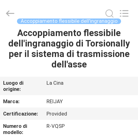
Reijay
Hydraulic
&
Transmission
Tech
Accoppiamento flessibile dell'ingranaggio
Co.,
Ltd..
All
Accoppiamento flessibile
CASA
Rights
Reserved.
dell'ingranaggio di Torsionally
Developed
by
ECER
PRODOTTI
per il sistema di trasmissione
dell'asse
VIDEO
Luogo di
La Cina
origine:
CIRCA
NOI
Marca:
REIJAY
Certificazione:
Provided
GIRO
Numero di
R-VQSP
DELLA
modello: