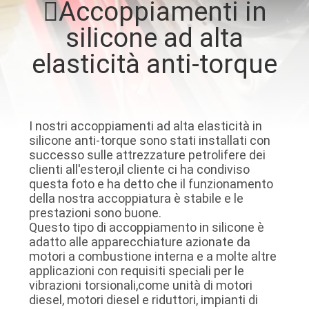
Accoppiamenti in
FABBRICA
silicone ad alta
CONTROLLO
elasticità anti-torque
DI
QUALITÀ
I nostri accoppiamenti ad alta elasticità in
silicone anti-torque sono stati installati con
CONTATTO
successo sulle attrezzature petrolifere dei
STATI
clienti all'estero,il cliente ci ha condiviso
questa foto e ha detto che il funzionamento
UNITI
della nostra accoppiatura è stabile e le
prestazioni sono buone.
Questo tipo di accoppiamento in silicone è
NOTIZIE
adatto alle apparecchiature azionate da
motori a combustione interna e a molte altre
applicazioni con requisiti speciali per le
RICHIEDA
vibrazioni torsionali,come unità di motori
diesel, motori diesel e riduttori, impianti di
UNA