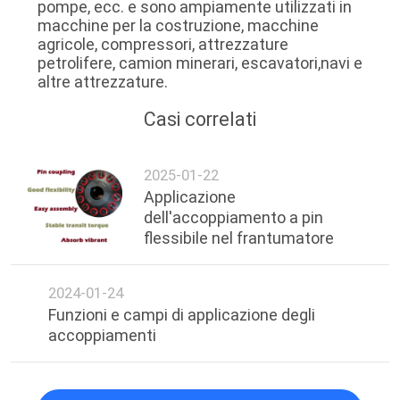
pompe, ecc. e sono ampiamente utilizzati in
CITAZIONE
macchine per la costruzione, macchine
agricole, compressori, attrezzature
petrolifere, camion minerari, escavatori,navi e
OFFICIAL
altre attrezzature.
WEBSITE
Casi correlati
MAPPA
2025-01-22
DEL
Applicazione
dell'accoppiamento a pin
SITO
flessibile nel frantumatore
PRIVACY
2024-01-24
POLICY
Funzioni e campi di applicazione degli
accoppiamenti